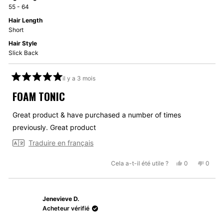
55 - 64
Hair Length
Short
Hair Style
Slick Back
il y a 3 mois
Noté
5
FOAM TONIC
sur
5
étoiles
Great product & have purchased a number of times
previously. Great product
Traduire en français
Oui,
Non,
Cela a-t-il été utile ?
0
0
cet
personnes
cet
perso
avis
ont
avis
ont
de
voté
de
voté
Jenevieve D.
Dave
oui
Dave
non
S.
S.
Acheteur vérifié
était
n'était