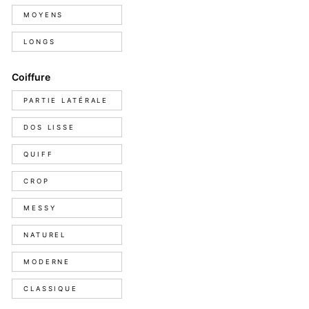
cheveux
MOYENS
LONGS
Coiffure
Coiffure
PARTIE LATÉRALE
DOS LISSE
QUIFF
CROP
MESSY
NATUREL
MODERNE
CLASSIQUE