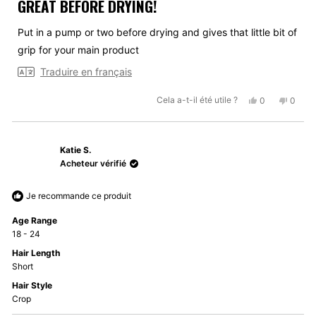
GREAT BEFORE DRYING!
sur
5
étoiles
Put in a pump or two before drying and gives that little bit of
grip for your main product
Traduire en français
Oui,
Non,
Cela a-t-il été utile ?
0
0
cet
personnes
cet
perso
avis
ont
avis
ont
de
voté
de
voté
Katie S.
Keiron
oui
Keiron
non
B.
B.
Acheteur vérifié
était
n'était
utile.
pas
Je recommande ce produit
utile.
Age Range
18 - 24
Hair Length
Short
Hair Style
Crop