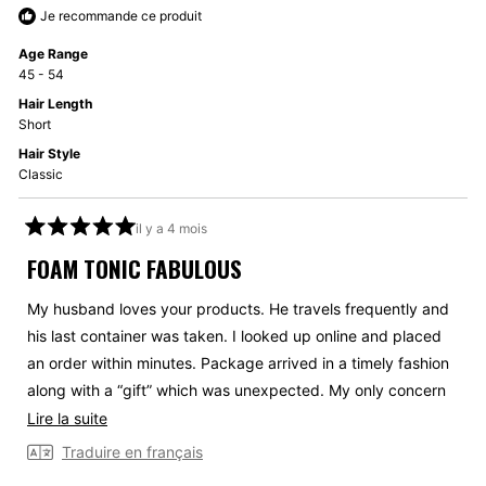
utile.
pas
Je recommande ce produit
utile.
Age Range
45 - 54
Hair Length
Short
Hair Style
Classic
il y a 4 mois
Noté
5
FOAM TONIC FABULOUS
sur
5
étoiles
My husband loves your products. He travels frequently and
his last container was taken. I looked up online and placed
an order within minutes. Package arrived in a timely fashion
along with a “gift” which was unexpected. My only concern
would be shipping in winter. One container has a slight leak
En
Lire la suite
but was usable. Thanks for being a great company. We will
savoir
Traduire en français
only order from Uppercut online moving forward. Cheers
plus