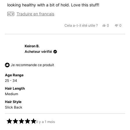
looking healthy with a bit of hold. Love this stuff!
Traduire en français
Oui,
Non,
Cela a-t-il été utile ?
0
0
cet
personnes
cet
perso
avis
ont
avis
ont
de
voté
de
voté
Keiron B.
Robert
oui
Robert
non
H.
H.
Acheteur vérifié
était
n'était
utile.
pas
Je recommande ce produit
utile.
Age Range
25 - 34
Hair Length
Medium
Hair Style
Slick Back
il y a 1 mois
Noté
5