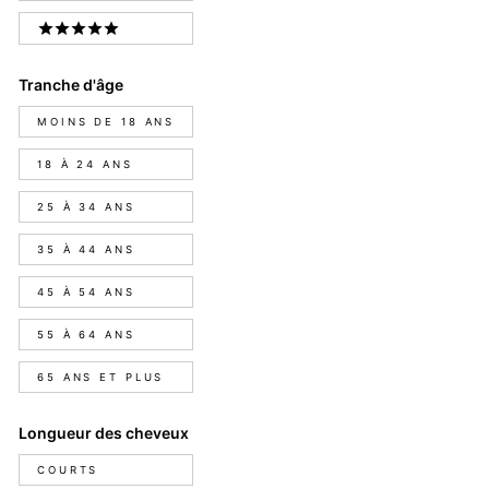
5 STARS
Tranche d'âge
Tranche
MOINS DE 18 ANS
d'âge
18 À 24 ANS
25 À 34 ANS
35 À 44 ANS
45 À 54 ANS
55 À 64 ANS
65 ANS ET PLUS
Longueur des cheveux
Longueur
COURTS
des