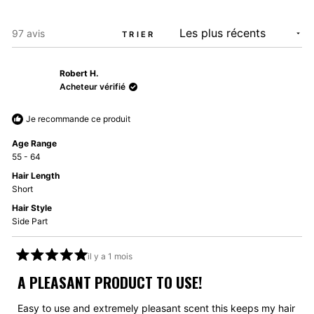
Chargement...
97 avis
TRIER
Robert H.
Acheteur vérifié
Je recommande ce produit
Age Range
55 - 64
Hair Length
Short
Hair Style
Side Part
il y a 1 mois
Noté
5
A PLEASANT PRODUCT TO USE!
sur
5
étoiles
Easy to use and extremely pleasant scent this keeps my hair