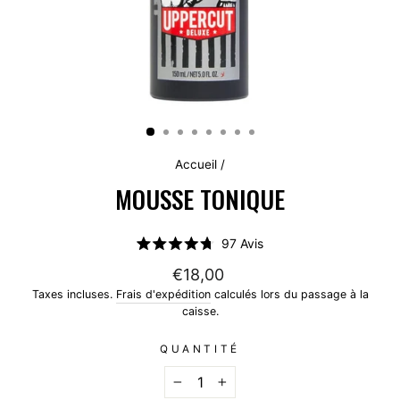
Accueil
/
MOUSSE TONIQUE
Cliquez
97
Avis
Noté
pour
4.8
€18,00
faire
sur
5
Taxes incluses.
Frais d'expédition
calculés lors du passage à la
défiler
étoiles
caisse.
jusqu'aux
avis
QUANTITÉ
−
+