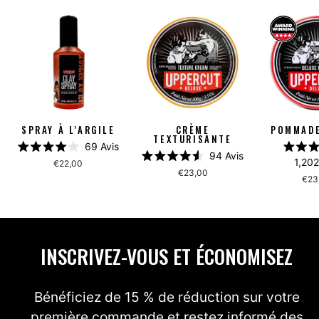
SPRAY À L'ARGILE
CRÈME
POMMADE
TEXTURISANTE
69
Avis
94
Avis
Noté
1,202
€22,00
Noté
4.0
4
€23,00
4.6
sur
s
€23
sur
5
5
étoiles
é
étoiles
INSCRIVEZ-VOUS ET ÉCONOMISEZ
Bénéficiez de 15 % de réduction sur votre
première commande et restez informé des