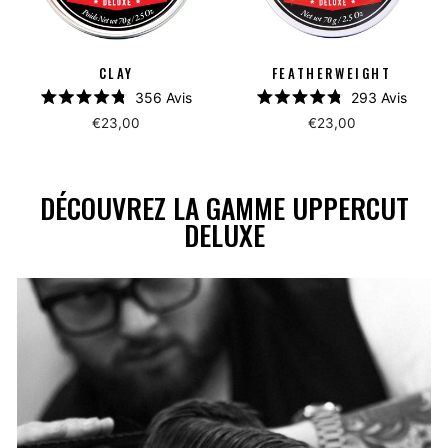
CLAY
FEATHERWEIGHT
356
Avis
293
Avis
Noté
Noté
€23,00
€23,00
4.8
4.8
sur
sur
5
5
étoiles
étoiles
DÉCOUVREZ LA GAMME UPPERCUT
DELUXE