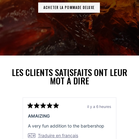
ACHETER LA POMMADE DELUXE
LES CLIENTS SATISFAITS ONT LEUR
MOT À DIRE
il y a 6 heures
Noté
Noté
5
5
AMAIZING
LOW 
sur
sur
5
5
A very fun addition to the barbershop
This 
étoiles
étoiles
Low S
Traduire en français