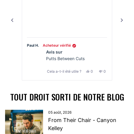
Must 
T
Paul H.
Acheteur vérifié
Luis A.
Avis sur
Putts Between Cuts
Oui,
Non,
Cela a-t-il été utile ?
0
0
cet
personnes
cet
personnes
avis
ont
avis
ont
Appuyez
de
voté
de
voté
sur
Paul
oui
Paul
non
TOUT DROIT SORTI DE NOTRE BLOG
les
H.
H.
flèches
était
n'était
utile.
pas
gauche
05 août, 2026
utile.
et
From Their Chair - Canyon
droite
Kelley
pour