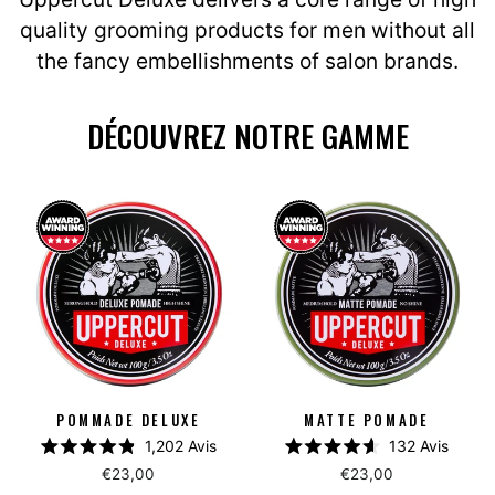
quality grooming products for men without all
the fancy embellishments of salon brands.
DÉCOUVREZ NOTRE GAMME
POMMADE DELUXE
MATTE POMADE
1,202
Avis
132
Avis
Noté
Noté
€23,00
€23,00
4.9
4.6
sur
sur