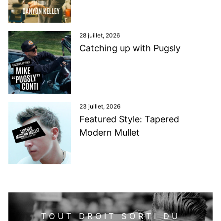
naviguer.
28 juillet, 2026
Catching up with Pugsly
23 juillet, 2026
Featured Style: Tapered
Modern Mullet
TOUT DROIT SORTI DU