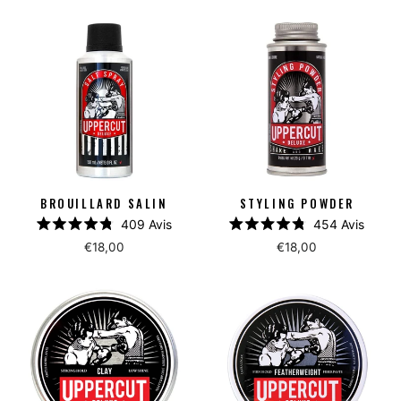
5
5
étoiles
étoiles
BROUILLARD SALIN
STYLING POWDER
409
Avis
454
Avis
Noté
Noté
€18,00
€18,00
4.8
4.8
sur
sur
5
5
étoiles
étoiles