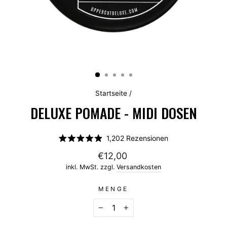
Startseite
/
DELUXE POMADE - MIDI DOSEN
Klicken
1,202
Rezensionen
Mit
Sie,
4.9
€12,00
um
von
5
inkl. MwSt. zzgl.
Versandkosten
zu
Sternen
bewertet
den
MENGE
Rezensionen
zu
−
+
scrollen