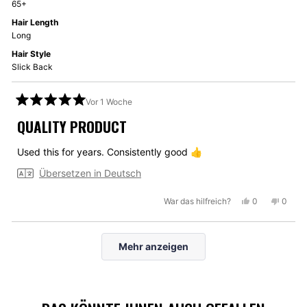
65+
Hair Length
Long
Hair Style
Slick Back
Vor 1 Woche
Mit
5
QUALITY PRODUCT
von
5
Sternen
Used this for years. Consistently good 👍
bewertet
Übersetzen in Deutsch
Ja,
Nein,
War das hilfreich?
0
0
diese
Personen
diese
Perso
Rezension
stimmten
Rezen
stimm
Wird geladen...
von
mit
von
mit
Mehr anzeigen
Mike
Ja
Mike
Nein
A.
A.
war
war
hilfreich.
nicht
hilfrei