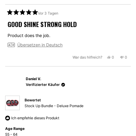
Vor 3 Tagen
Mit
5
GOOD SHINE STRONG HOLD
von
5
Sternen
Product does the job.
bewertet
Übersetzen in Deutsch
Ja,
Nein,
War das hilfreich?
0
0
diese
Personen
diese
Perso
Rezension
stimmten
Rezen
stimm
von
mit
von
mit
Daniel V.
Aftaab
Ja
Aftaab
Nein
K.
K.
Verifizierter Käufer
war
war
hilfreich.
nicht
Bewertet
hilfrei
Stock Up Bundle - Deluxe Pomade
Ich empfehle dieses Produkt
Age Range
55 - 64