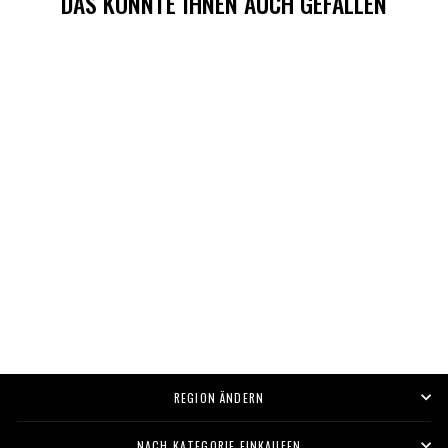
DAS KÖNNTE IHNEN AUCH GEFALLEN
DELUXE POMADE -
MIDI DOSEN
Mit
Klicken
1,202
Rezensionen
4.9
Sie,
von
€12,00
5
um
Sternen
bewertet
zu
den
Rezensionen
REGION ÄNDERN
zu
scrollen
NACH KATEGORIE EINKAUFEN