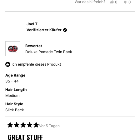
Ja,
Nein,
War das hilfreich?
0
0
diese
Personen
diese
Perso
Rezension
stimmten
Rezen
stimm
von
mit
von
mit
Joel T.
David
Ja
David
Nein
P.
P.
Verifizierter Käufer
war
war
hilfreich.
nicht
Bewertet
hilfrei
Deluxe Pomade Twin Pack
Ich empfehle dieses Produkt
Age Range
35 - 44
Hair Length
Medium
Hair Style
Slick Back
Vor 5 Tagen
Mit
5
GREAT STUFF
von