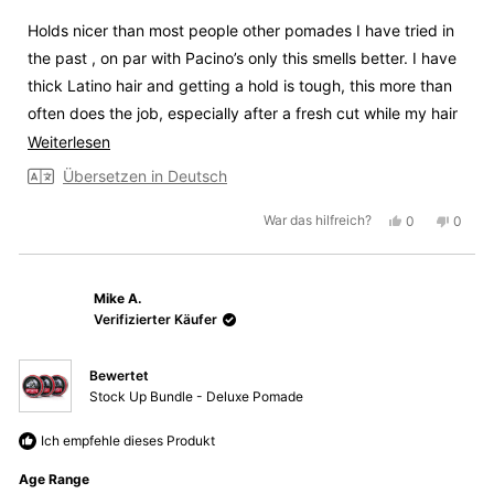
5
Sternen
Holds nicer than most people other pomades I have tried in
bewertet
the past , on par with Pacino’s only this smells better. I have
thick Latino hair and getting a hold is tough, this more than
often does the job, especially after a fresh cut while my hair
is lighter momentarily.
Mehr
Weiterlesen
über
Übersetzen in Deutsch
diese
Ja,
Nein,
War das hilfreich?
0
0
Rezension
diese
Personen
diese
Perso
lesen
Rezension
stimmten
Rezen
stimm
von
mit
von
mit
Mike A.
Joel
Ja
Joel
Nein
T.
T.
Verifizierter Käufer
war
war
hilfreich.
nicht
Bewertet
hilfrei
Stock Up Bundle - Deluxe Pomade
Ich empfehle dieses Produkt
Age Range