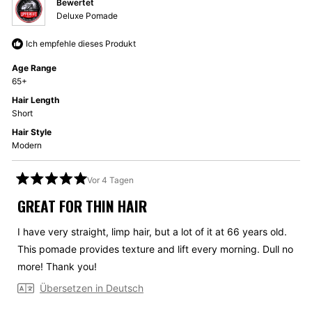
Bewertet
hilfrei
Deluxe Pomade
Ich empfehle dieses Produkt
Age Range
65+
Hair Length
Short
Hair Style
Modern
Vor 4 Tagen
Mit
5
GREAT FOR THIN HAIR
von
5
Sternen
I have very straight, limp hair, but a lot of it at 66 years old.
bewertet
This pomade provides texture and lift every morning. Dull no
more! Thank you!
Übersetzen in Deutsch