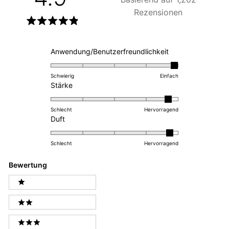
Rezensionen
Mit
4.9
von
Mit
Anwendung/Benutzerfreundlichkeit
5
Sternen
4.9
bewertet
auf
Schwierig
Einfach
Mit
einer
Stärke
4.7
Skala
auf
von
Schlecht
Hervorragend
Mit
einer
1
Duft
4.7
Skala
bis
auf
von
5
Schlecht
Hervorragend
einer
1
bewertet
Skala
bis
Bewertung
von
5
Ratings
1
bewertet
1 STARS
bis
2 STARS
5
bewertet
3 STARS