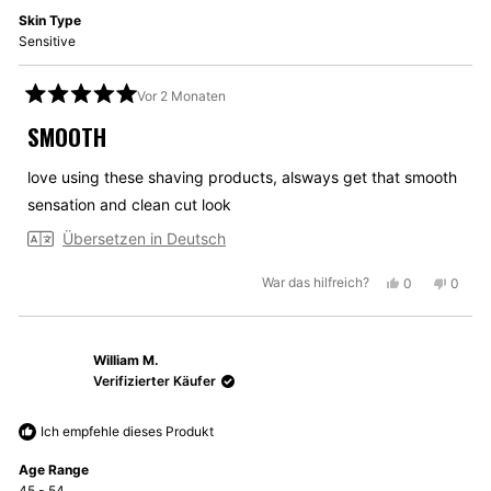
Skin Type
Sensitive
Vor 2 Monaten
Mit
5
SMOOTH
von
5
Sternen
love using these shaving products, alsways get that smooth
bewertet
sensation and clean cut look
Übersetzen in Deutsch
Ja,
Nein,
War das hilfreich?
0
0
diese
Personen
diese
Perso
Rezension
stimmten
Rezen
stimm
von
mit
von
mit
William M.
George
Ja
Georg
Nein
M.
M.
Verifizierter Käufer
war
war
hilfreich.
nicht
Ich empfehle dieses Produkt
hilfrei
Age Range
45 - 54