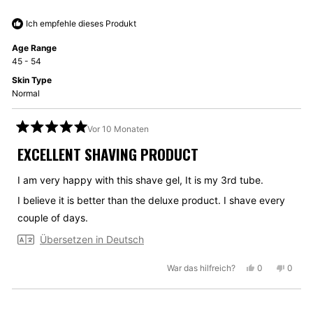
war
war
hilfreich.
nicht
Ich empfehle dieses Produkt
hilfrei
Age Range
45 - 54
Skin Type
Normal
Vor 10 Monaten
Mit
5
EXCELLENT SHAVING PRODUCT
von
5
Sternen
I am very happy with this shave gel, It is my 3rd tube.
bewertet
I believe it is better than the deluxe product. I shave every
couple of days.
Übersetzen in Deutsch
Ja,
Nein,
War das hilfreich?
0
0
diese
Personen
diese
Perso
Rezension
stimmten
Rezen
stimm
von
mit
von
mit