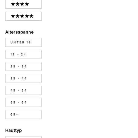
4 STARS
5 STARS
Altersspanne
Altersspanne
UNTER 18
18 - 24
25 - 34
35 - 44
45 - 54
55 - 64
65+
Hauttyp