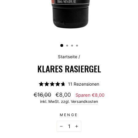
Startseite
/
KLARES RASIERGEL
Klicken
11
Rezensionen
Mit
Sie,
4.8
€16,00
€8,00
Sparen €8,00
um
von
5
inkl. MwSt. zzgl.
Versandkosten
zu
Sternen
bewertet
den
MENGE
Rezensionen
zu
−
+
scrollen