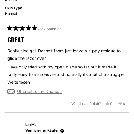
Skin Type
Normal
Vor 7 Monaten
Mit
5
GREAT
von
5
Sternen
Really nice gel. Doesn't foam just leave a slippy residue to
bewertet
glide the razor over.
Have only tried with my open blade so far but it made it
fairly easy to manoeuvre and normally its a bit of a struggle
with cuts and nicks.
Mehr
Weiterlesen
über
Übersetzen in Deutsch
diese
Ja,
Nein,
War das hilfreich?
0
0
Rezension
diese
Personen
diese
Perso
lesen
Rezension
stimmten
Rezen
stimm
von
mit
von
mit
Ian M.
William
Ja
Willia
Nein
M.
M.
Verifizierter Käufer