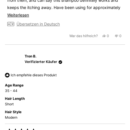
from them, and can say this shampoo definitely works and
keeps the itching away. Have been using for approximately
a month
Mehr
Weiterlesen
über
Übersetzen in Deutsch
diese
Ja,
Nein,
War das hilfreich?
0
0
Rezension
diese
Personen
diese
Perso
lesen
Rezension
stimmten
Rezen
stimm
von
mit
von
mit
Tron B.
Anthony
Ja
Antho
Nein
A.
A.
Verifizierter Käufer
war
war
hilfreich.
nicht
Ich empfehle dieses Produkt
hilfrei
Age Range
35 - 44
Hair Length
Short
Hair Style
Modern