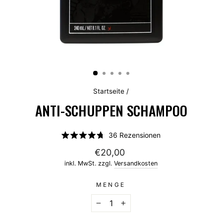
Startseite
/
ANTI-SCHUPPEN SCHAMPOO
Klicken
36
Rezensionen
Mit
Sie,
4.8
€20,00
um
von
5
inkl. MwSt. zzgl.
Versandkosten
zu
Sternen
bewertet
den
MENGE
Rezensionen
zu
−
+
scrollen