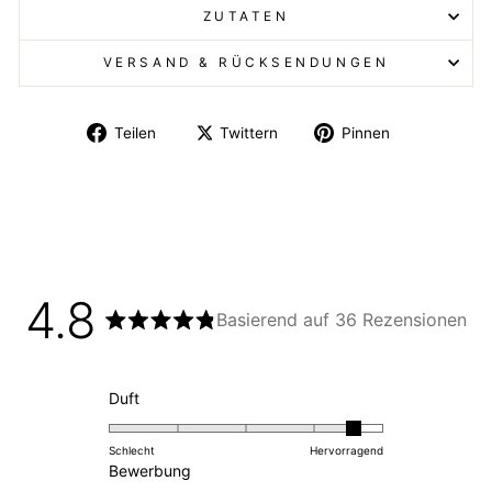
ZUTATEN
VERSAND & RÜCKSENDUNGEN
Teilen
Twittern
Pinnen
4.8
Basierend auf 36 Rezensionen
Mit
4.8
von
5
Mit
Duft
Sternen
4.6
bewertet
auf
Schlecht
Hervorragend
einer
Mit
Bewerbung