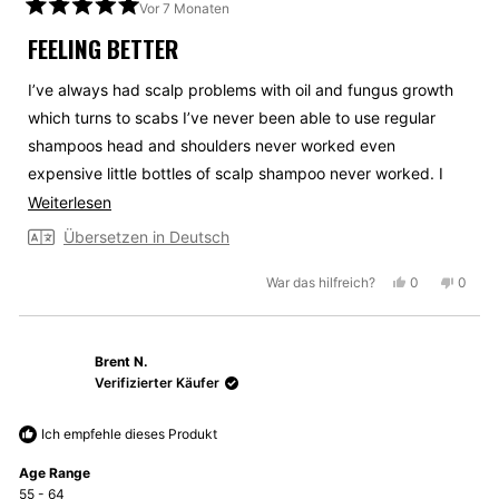
Vor 7 Monaten
Mit
5
FEELING BETTER
von
5
Sternen
I’ve always had scalp problems with oil and fungus growth
bewertet
which turns to scabs I’ve never been able to use regular
shampoos head and shoulders never worked even
expensive little bottles of scalp shampoo never worked. I
use upper cut clear scalp every day and never have a
Mehr
Weiterlesen
problem since. You all have focused on the root of the
über
Übersetzen in Deutsch
problem with dandruff . I’m very grateful for your product.
diese
Ja,
Nein,
War das hilfreich?
0
0
Rezension
diese
Personen
diese
Perso
lesen
Rezension
stimmten
Rezen
stimm
von
mit
von
mit
Brent N.
Tron
Ja
Tron
Nein
B.
B.
Verifizierter Käufer
war
war
hilfreich.
nicht
Ich empfehle dieses Produkt
hilfrei
Age Range
55 - 64