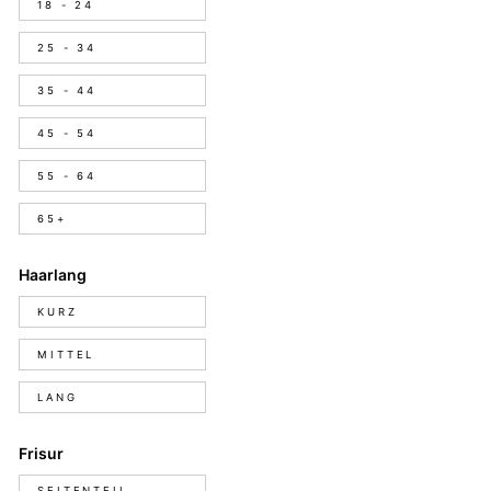
18 - 24
25 - 34
35 - 44
45 - 54
55 - 64
65+
Haarlang
Haarlang
KURZ
MITTEL
LANG
Frisur
Frisur
SEITENTEIL