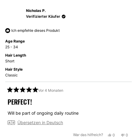
von
mit
von
mit
Nicholas P.
edward
Ja
edwar
Nein
n.
n.
Verifizierter Käufer
war
war
hilfreich.
nicht
Ich empfehle dieses Produkt
hilfrei
Age Range
25 - 34
Hair Length
Short
Hair Style
Classic
Vor 4 Monaten
Mit
5
PERFECT!
von
5
Sternen
Will be part of ongoing daily routine
bewertet
Übersetzen in Deutsch
Ja,
Nein,
War das hilfreich?
0
0