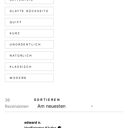
GLATTE RÜCKSEITE
QUIFF
KURZ
UNORDENTLICH
NATÜRLICH
KLASSISCH
MODERN
36
SORTIEREN
Wird geladen...
Rezensionen
edward n.
Verifizierter Käufer