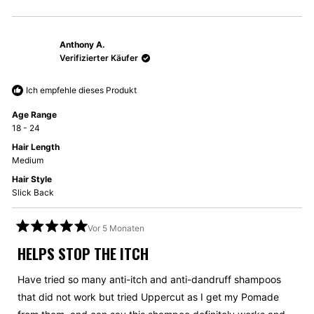
diese
Personen
diese
Perso
Rezension
stimmten
Rezen
stimm
von
mit
von
mit
Anthony A.
Nicholas
Ja
Nichol
Nein
P.
P.
Verifizierter Käufer
war
war
hilfreich.
nicht
Ich empfehle dieses Produkt
hilfrei
Age Range
18 - 24
Hair Length
Medium
Hair Style
Slick Back
Vor 5 Monaten
Mit
5
HELPS STOP THE ITCH
von
5
Sternen
Have tried so many anti-itch and anti-dandruff shampoos
bewertet
that did not work but tried Uppercut as I get my Pomade