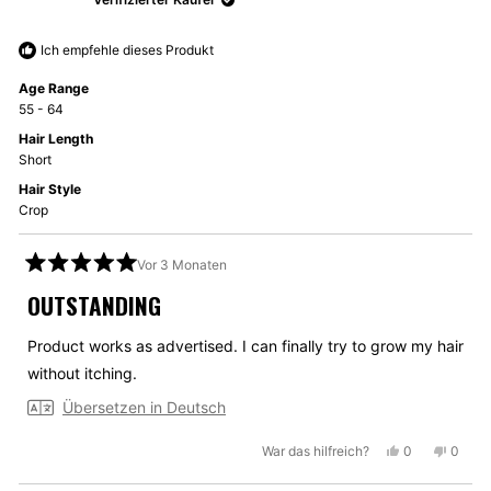
Ich empfehle dieses Produkt
Age Range
55 - 64
Hair Length
Short
Hair Style
Crop
Vor 3 Monaten
Mit
5
OUTSTANDING
von
5
Sternen
Product works as advertised. I can finally try to grow my hair
bewertet
without itching.
Übersetzen in Deutsch
Ja,
Nein,
War das hilfreich?
0
0
diese
Personen
diese
Perso
Rezension
stimmten
Rezen
stimm