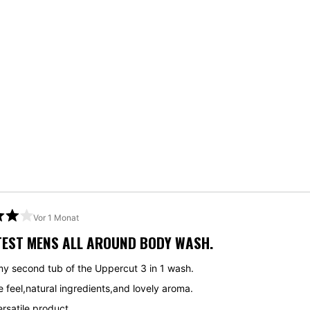
Wird geladen...
Vor 1 Monat
EST MENS ALL AROUND BODY WASH.
 my second tub of the Uppercut 3 in 1 wash.
t
Love the feel,natural ingredients,and lovely aroma.
rsatile product.