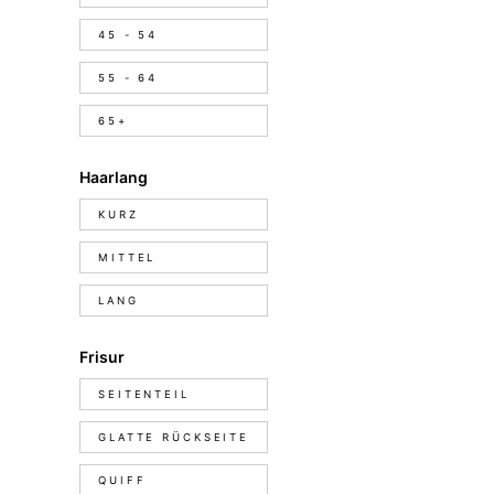
45 - 54
55 - 64
65+
Haarlang
Haarlang
KURZ
MITTEL
LANG
Frisur
Frisur
SEITENTEIL
GLATTE RÜCKSEITE
QUIFF