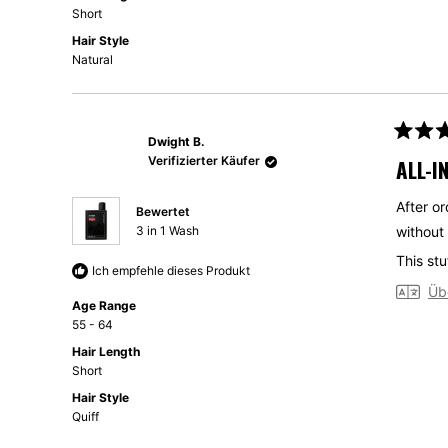
Short
Hair Style
Natural
Dwight B.
Mit
5
Verifizierter Käufer
ALL-I
von
5
Sternen
After or
Bewertet
bewerte
3 in 1 Wash
without
This st
Ich empfehle dieses Produkt
Üb
Age Range
55 - 64
Hair Length
Short
Hair Style
Quiff