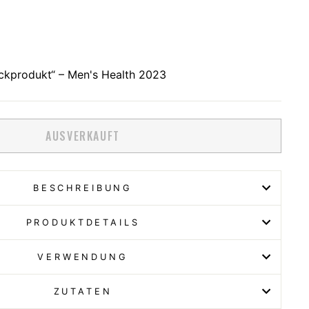
Rezensionen
zu
scrollen
kprodukt“ – Men's Health 2023
AUSVERKAUFT
BESCHREIBUNG
PRODUKTDETAILS
VERWENDUNG
ZUTATEN