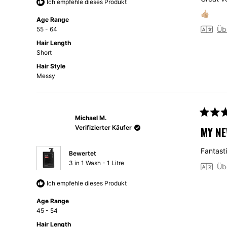
Ich empfehle dieses Produkt
👍🏼
Age Range
Üb
55 - 64
Hair Length
Short
Hair Style
Messy
Michael M.
Mit
5
Verifizierter Käufer
MY NE
von
5
Sternen
Fantast
Bewertet
bewerte
3 in 1 Wash - 1 Litre
Üb
Ich empfehle dieses Produkt
Age Range
45 - 54
Hair Length