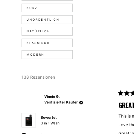
KURZ
UNORDENTLICH
NATÜRLICH
KLASSISCH
MODERN
138 Rezensionen
Vinnie G.
Mit
4
Verifizierter Käufer
GREAT
von
5
Sternen
This is
Bewertet
bewerte
3 in 1 Wash
Great ve