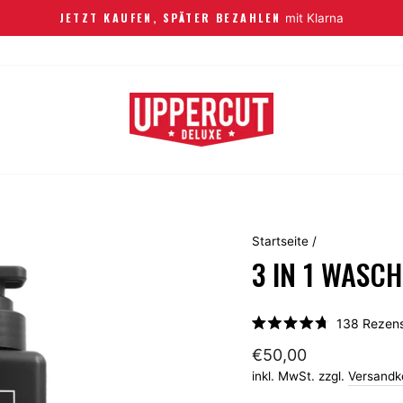
JETZT KAUFEN, SPÄTER BEZAHLEN
mit Klarna
Startseite
/
3 IN 1 WASCH
138
Rezens
Mit
4.7
€50,00
von
5
inkl. MwSt. zzgl.
Versandk
Sternen
bewertet