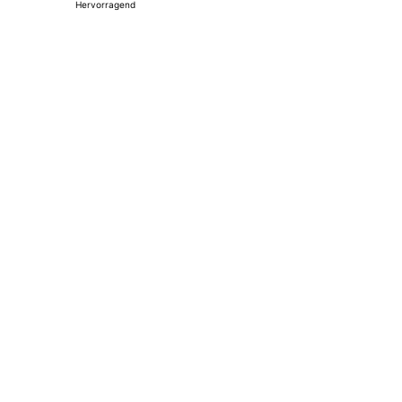
Hervorragend
tet