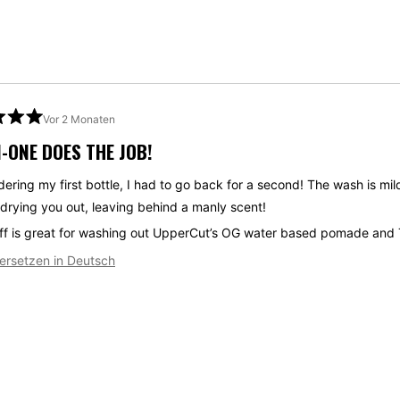
Vor 2 Monaten
N-ONE DOES THE JOB!
dering my first bottle, I had to go back for a second! The wash is mil
t
 drying you out, leaving behind a manly scent!
uff is great for washing out UpperCut’s OG water based pomade and
ersetzen in Deutsch