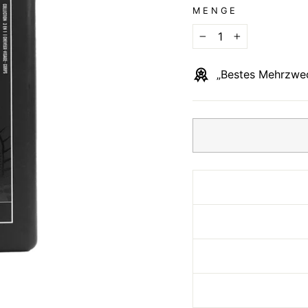
MENGE
−
+
„Bestes Mehrzwec