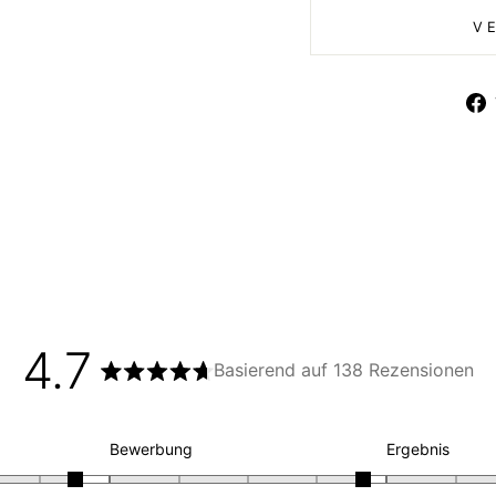
V
4.7
Basierend auf 138 Rezensionen
Mit
4.7
von
5
Mit
Mit
Bewerbung
Ergebnis
Sternen
4.7
4.6
bewertet