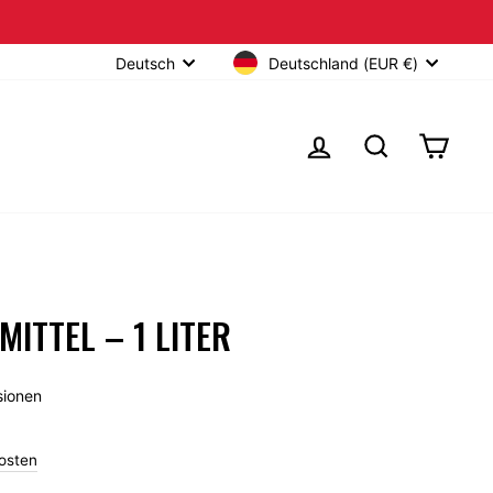
Deutschland (EUR €)
Deutsch
EINLOGGEN
SUCHE
EINKA
MITTEL – 1 LITER
Klicken
ionen
Sie,
um
osten
zu
den