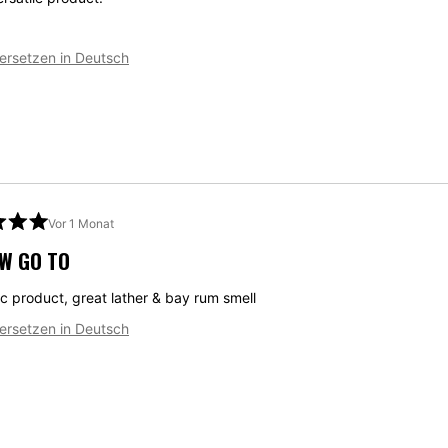
ersetzen in Deutsch
Vor 1 Monat
W GO TO
ic product, great lather & bay rum smell
t
ersetzen in Deutsch